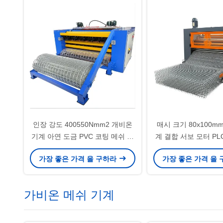
인장 강도 400550Nmm2 개비온
매시 크기 80x100m
기계 아연 도금 PVC 코팅 메쉬 크
계 결합 서보 모터 PL
기 100x120mm 와이어 메쉬 제조
린 제어 시스템 일관된
가장 좋은 가격 을 구하라
가장 좋은 가격 을
장비
시 출력
가비온 메쉬 기계