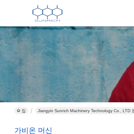
집
Jiangyin Sunrich Machinery Technology Co., 
가비온 머신