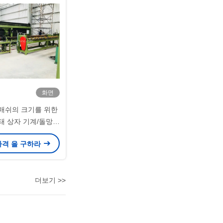
화면
m 매쉬의 크기를 위한
태 상자 기계/돌망태
구니 기계
가격 을 구하라
더보기 >>