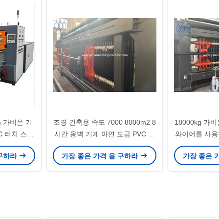
m 가비온 기
조경 건축용 속도 7000 8000m2 8
18000kg 가
C 터치 스크
시간 옹벽 기계 아연 도금 PVC 코
와이어를 사용
 와이어 매
팅 와이어 메쉬 케이지 생산 라인
망을 
 구하라
가장 좋은 가격 을 구하라
가장 좋은 