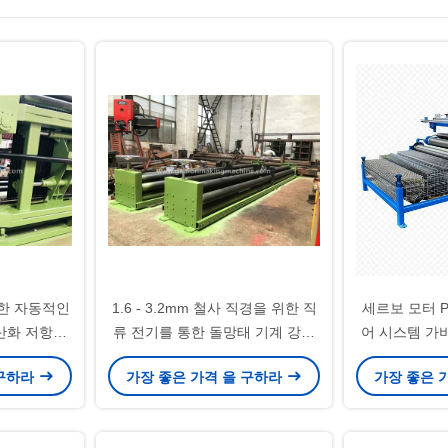
위한 자동적인
1.6 - 3.2mm 철사 직경을 위한 직
세르보 모터 P
 산화 저항을
류 전기를 통한 돌망태 기계 강철
어 시스템 가
다
물자 두 배 강선전도
한 120x150
 구하라
가장 좋은 가격 을 구하라
가장 좋은 
어 메시