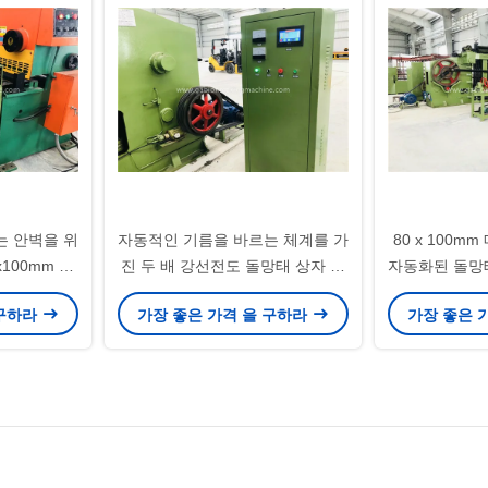
는 안벽을 위
자동적인 기름을 바르는 체계를 가
80 x 100m
100mm 매
진 두 배 강선전도 돌망태 상자 기
자동화된 돌망
 가공합니다
계 LNWL43-100-2
바
 구하라
가장 좋은 가격 을 구하라
가장 좋은 