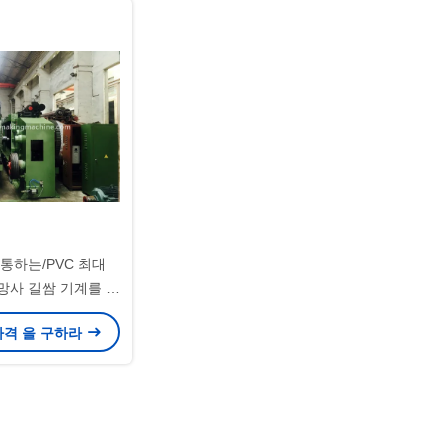
통하는/PVC 최대
철망사 길쌈 기계를 입
. 그물세공 폭
가격 을 구하라