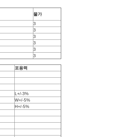
물가
3
3
3
3
3
3
포용력
L+/-3%
W+/-5%
H+/-5%