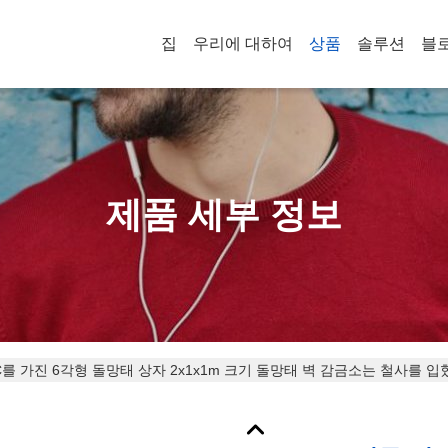
집
우리에 대하여
상품
솔루션
블
제품 세부 정보
C를 가진 6각형 돌망태 상자 2x1x1m 크기 돌망태 벽 감금소는 철사를 