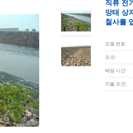
직류 전기
망태 상자
철사를 
모델 번호:
모크:
배달 시간:
지불 조건: