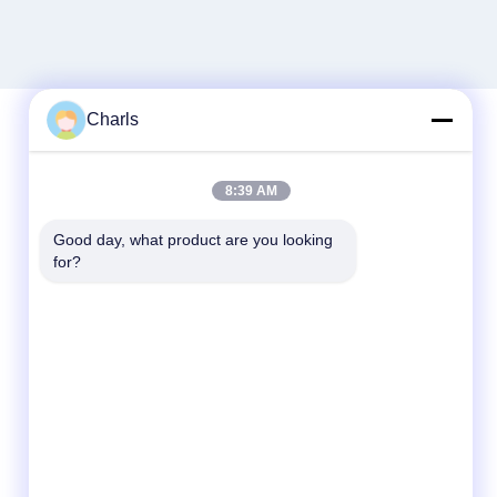
Charls
빠른 연락
8:39 AM
전화
Good day, what product are you looking 
for?
86--15961532055
이메일
Charls@gabionmachinery.com
주소
148의 Yungu 도로, Zhutang 도시, 장인 시, 장
쑤성, 중국