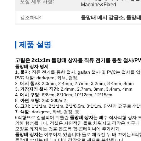
포장 세부 사항:
Machine&fixed
강조하다:
돌망태 메시 감금소
, 
돌망태
제품 설명
고립은 2x1x1m 돌망태 상자를 직류 전기를 통한 철사/
돌망태 상자 명세
1.
물자:
직류 전기를 통한 철사, galfan 철사 및 PVC는 철사를 
PVC 색깔: darkgree, 회색, 검정,
2.
메시 철사:
2.0mm, 2.4mm, 2.7mm, 3.2mm, 3.4mm, 4mm
3.
가장자리 철사 직경:
2.4mm, 2.7mm, 3mm, 3.4mm, 4mm
4.
메시 구멍:
6*8cm, 8*10cm, 10*12cm, 12*15cm
5.
아연 코팅:
250-300/m2
6.
크기:
1*1*1m, 2*1*1m, 2*1*0.5m, 3*1*1m, 당신의 요구로 4*1
7. 색깔:
darkgree, 회색, 검정, 등.
6각형으로 길쌈되어 뒤틀린
돌망태 상자는
배수 직사각형 상자 모
의해 형성됩니다. 격실은 자연적인 돌로 채워지고 격막은 바구니 
모양을 유지하는 것을 돕도록 힘 콘테이너에 추가하기.
돌망태 상자는
이루어져 있습니다 돌로 채워진 두
배
꼬이는 6각
돌망태 상자는 매 1 미터에 격막으로 세포로 분할됩니다.