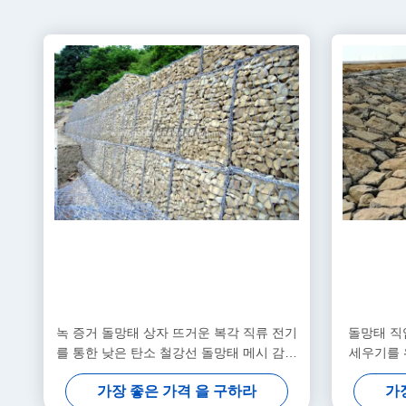
녹 증거 돌망태 상자 뜨거운 복각 직류 전기
돌망태 직
를 통한 낮은 탄소 철강선 돌망태 메시 감금
세우기를 위
소
가장 좋은 가격 을 구하라
가