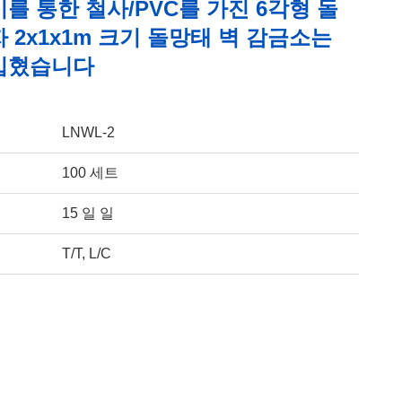
를 통한 철사/PVC를 가진 6각형 돌
 2x1x1m 크기 돌망태 벽 감금소는
입혔습니다
LNWL-2
100 세트
15 일 일
T/T, L/C