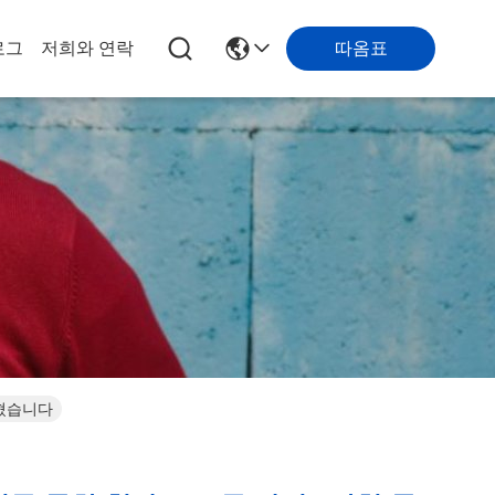
따옴표
로그
저희와 연락
입혔습니다