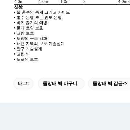
4.0m
1.0m
1.0m
3
4.0m3
신청
:
• 물 홍수의 통제 그리고 가이드
• 홍수 은행 또는 인도 은행
• 바위 끊기의 예방
• 물과 토양 보호
• 교량 보호
• 토양의 구조 강화
• 해변 지역의 보호 기술설계
• 항구 기술설계
• 고립 벽
• 도로의 보호
태그:
돌망태 벽 바구니
돌망태 벽 감금소