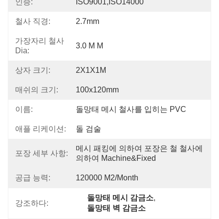
인증:
ISO9001,ISO14000
철사 직경:
2.7mm
가장자리 철사
3.0 M M
Dia:
상자 크기:
2X1X1M
매쉬의 크기:
100x120mm
이름:
돌망태 메시 철사를 입히는 PVC
애플 리케이션:
돌 검술
메시 패킹에 의하여 포장은 철 철사에 
포장 세부 사항:
의하여 Machine&fixed
공급 능력:
120000 M2/month
돌망태 메시 감금소
, 
강조하다:
돌망태 벽 감금소