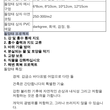
돌망태 상자 메시
6*8cm, 8*10cm, 10*12cm, 12*15cm
구멍
돌망태 상자 아연
250-300/m2
코팅
돌망태 상자 PVC
darkgree, 회색, 검정, 등.
색깔
돌망태 프로젝트
1.
강 및 홍수 통제 지도
2. 홍수 출력과 지도 교류
3. 바위 가을 방어
4. 분실되는 물 및 토양을 막기
5.
교량 보호
6. 직물을 강화하십시오
7. 해변 회복 프로젝트
돌망태 특징:
경제. 감금소 바다표범 어업으로 다만 돌
건축은 간단합니다의 특별한 기술.
강한 불리한 기후에 자연적인 손상과 내식성 그리고 저항을
저항하는 것은 충격을 가합니다.
개악의 광범위를 저항하고, 그러나 쓰러지지 않을 수 있습니
다.