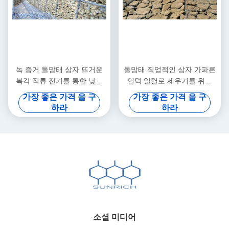
녹 증거 돌망태 상자 뜨거운
돌망태 직업적인 상자 가파른
복각 직류 전기를 통한 낮은
언덕 일렬로 세우기를 위한
탄소 철강선 돌망태 메시 감금
100 x 120mm 매쉬의 크기
가장 좋은 가격 을 구
가장 좋은 가격 을 구
소
하라
하라
소셜 미디어