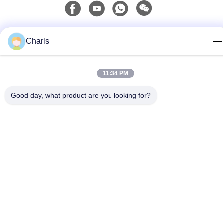
빠른 연락
Charls
전화
86--15961532055
11:34 PM
이메일
Good day, what product are you looking for?
Charls@gabionmachinery.com
주소
148의 Yungu 도로, Zhutang 도시, 장인 시, 장쑤성, 중국
개인정보 보호 정책
|
사이트맵
중국 좋은 품질 가비온 머신 공급자. 저작권 2018-2026 Jiangyin
Sunrich Machinery Technology Co., LTD 모든 권리는 보호됩니다.