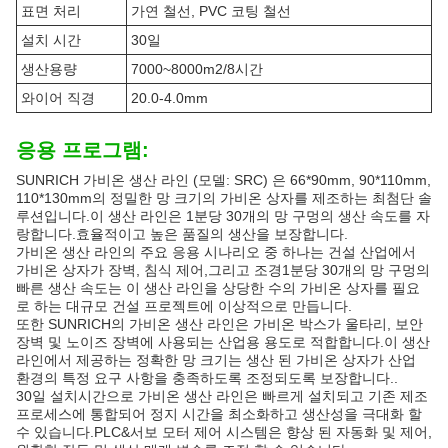
표면 처리
가연 철선, PVC 코팅 철선
설치 시간
30일
생산용량
7000~8000m2/8시간
와이어 직경
20.0-4.0mm
응용 프로그램:
SUNRICH 가비온 생산 라인 (모델: SRC) 은 66*90mm, 90*110mm,
110*130mm의 정밀한 망 크기의 가비온 상자를 제조하는 최첨단 솔
루션입니다.이 생산 라인은 1분당 30개의 망 구멍의 생산 속도를 자
랑합니다.효율적이고 높은 품질의 생산을 보장합니다.
가비온 생산 라인의 주요 응용 시나리오 중 하나는 건설 산업에서
가비온 상자가 장벽, 침식 제어,그리고 조경1분당 30개의 망 구멍의
빠른 생산 속도는 이 생산 라인을 상당한 수의 가비온 상자를 필요
로 하는 대규모 건설 프로젝트에 이상적으로 만듭니다.
또한 SUNRICH의 가비온 생산 라인은 가비온 박스가 울타리, 보안
장벽 및 노이즈 장벽에 사용되는 산업용 용도로 적합합니다.이 생산
라인에서 제공하는 정확한 망 크기는 생산 된 가비온 상자가 산업
환경의 특정 요구 사항을 충족하도록 조정되도록 보장합니다..
30일 설치시간으로 가비온 생산 라인은 빠르게 설치되고 기존 제조
프로세스에 통합되어 정지 시간을 최소화하고 생산성을 극대화 할
수 있습니다.PLC&서보 모터 제어 시스템은 향상 된 자동화 및 제어,