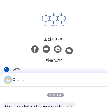
소셜 미디어
빠른 연락
전화
86--15961532055
Charls
이메일
Charls@gabionmachinery.com
8:11 AM
주소
Good day, what product are you looking for?