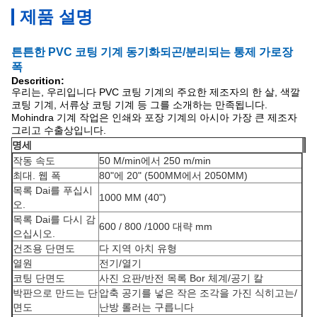
제품 설명
튼튼한 PVC 코팅 기계 동기화되곤/분리되는 통제 가로장
폭
Descrition:
우리는, 우리입니다 PVC 코팅 기계의 주요한 제조자의 한 살, 색깔
코팅 기계, 서류상 코팅 기계 등 그를 소개하는 만족됩니다.
Mohindra 기계 작업은 인쇄와 포장 기계의 아시아 가장 큰 제조자
그리고 수출상입니다.
명세
작동 속도
50 M/min에서 250 m/min
최대. 웹 폭
80"에 20" (500MM에서 2050MM)
목록 Dai를 푸십시
1000 MM (40")
오.
목록 Dai를 다시 감
600 /
800 /1000 대략 mm
으십시오.
건조용 단면도
다 지역 아치 유형
열원
전기/열기
코팅 단면도
사진 요판/반전 목록 Bor 체계/공기 칼
박판으로 만드는 단
압축 공기를 넣은 작은 조각을 가진 식히고는/
면도
난방 롤러는 구릅니다