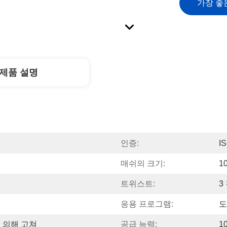
가장 좋
제품 설명
인증:
I
매쉬의 크기:
1
트위스트:
3
응용 프로그램:
도
 의해 고쳐
공급 능력:
1