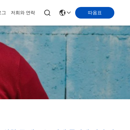
따옴표
로그
저희와 연락