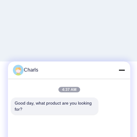
Charls
빠른 연락
4:37 AM
전화
Good day, what product are you looking 
for?
86--15961532055
이메일
Charls@gabionmachinery.com