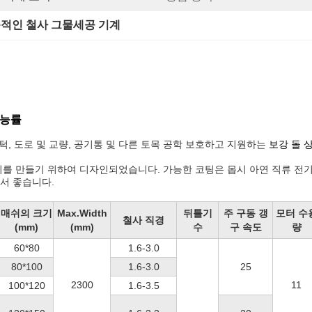
적인 철사 그물세공 기계
고능률
턱, 도로 및 교량, 공기통 및 다른 토목 공학 보호하고
지원하는
보강 돌 
 만들기 위하여 디자인되었습니다. 가능한 코팅은 몹시 아연 직류 전기를 통하
서 좋습니다.
매쉬의 크기
Max.Width
뒤틀기
주 구동 갱
모터 수
철사 직경
(mm)
(mm)
수
구 속도
량
60*80
1.6-3.0
80*100
1.6-3.0
25
2300
11
100*120
1.6-3.5