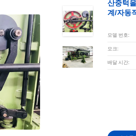
산중턱을 
계/자동
모델 번호:
모크:
배달 시간: