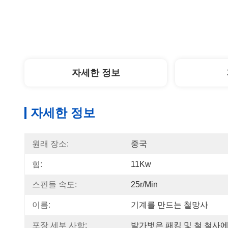
자세한 정보
자세한 정보
원래 장소:
중국
힘:
11Kw
스핀들 속도:
25r/min
이름:
기계를 만드는 철망사
포장 세부 사항:
발가벗은 패킹 및 철 철사에