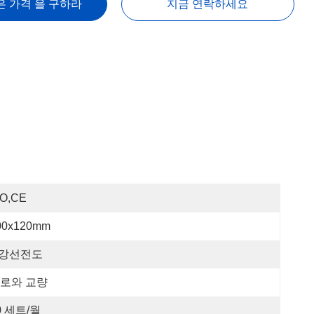
은 가격 을 구하라
지금 연락하세요
SO,CE
00x120mm
 강선전도
로와 교량
0 세트/월